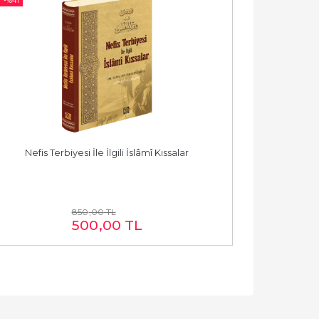
-%
41
Nefis Terbiyesi İle İlgili İslâmî Kıssalar
850
,00
TL
500
,00
TL