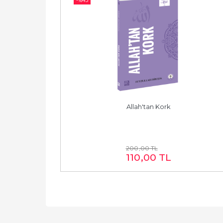
-%
45
Allah'tan Kork
200
,00
TL
110
,00
TL