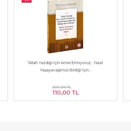
-%
45
"Allah Yazdığı İçin Amel Etmiyoruz... Nasıl 
Yaşayacağımızı Bildiği İçin...
200
,00
TL
110
,00
TL