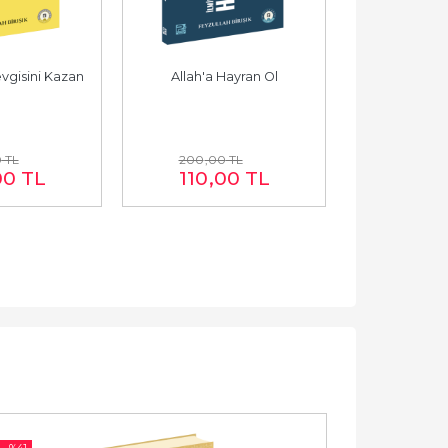
evgisini Kazan
Allah'a Hayran Ol
Allah'
0
TL
200
,00
TL
200
,0
00
TL
110
,00
TL
110
,