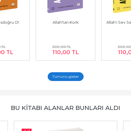
osdoğru Ol
Allah'tan Kork
Allah'ı Sev S
0
TL
200
,00
TL
200
,0
00
TL
110
,00
TL
110
,
Tümünü göster
BU KITABI ALANLAR BUNLARI ALDI