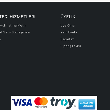
ERI HIZMETLERI
ÜYELIK
ydınlatma Metni
Üye Girişi
li Satış Sözleşmesi
Yeni Üyelik
m
Sepetim
Sipariş Takibi
-