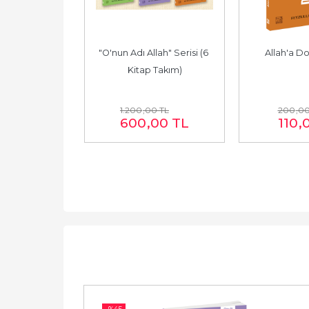
 Tasavvuf
"O'nun Adı Allah" Serisi (6 
Allah'a D
Kitap Takım)
0
TL
1.200
,00
TL
200
,0
00
TL
600
,00
TL
110
,