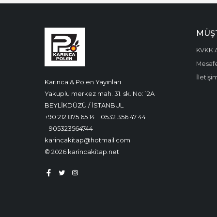
MÜŞT
KVKK A
Mesafe
İletişi
Karınca & Polen Yayınları
Yakuplu merkez mah. 31. sk. No: 12A
BEYLİKDÜZÜ / İSTANBUL
+90 212 875 65 14
0532 356 47 44
905323564744
karincakitap@hotmail.com
© 2026 karincakitap.net