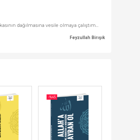
kasının dağılmasına vesile olmaya çalıştım...
Feyzullah Birışık
-%
45
-%
45