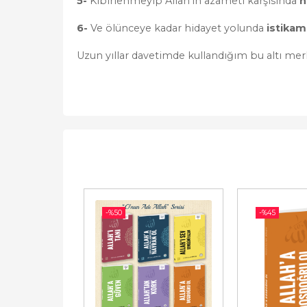
5-
Kibirlenmeyip Allah’ın azameti karşısında
h
6-
Ve ölünceye kadar hidayet yolunda
istikam
Uzun yıllar davetimde kullandığım bu altı merha
-%
50
-%
45