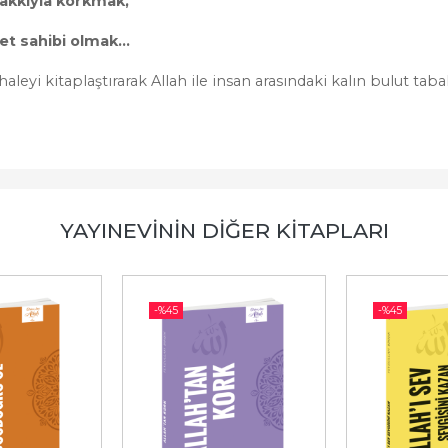
akkıyla korkmak,
et sahibi olmak...
leyi kitaplaştırarak Allah ile insan arasındaki kalın bulut taba
YAYINEVININ DIĞER KITAPLARI
-%
45
-%
45