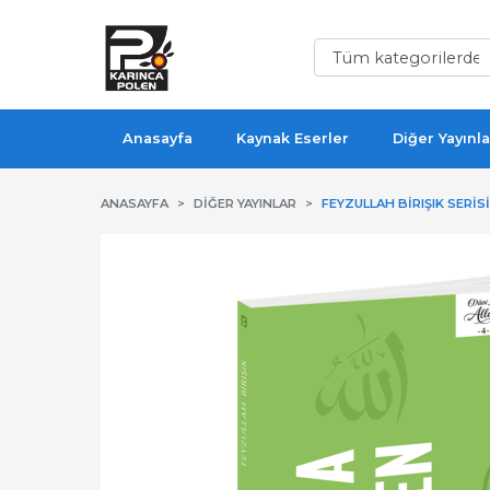
Anasayfa
Kaynak Eserler
Diğer Yayınla
ANASAYFA
DIĞER YAYINLAR
FEYZULLAH BIRIŞIK SERISI