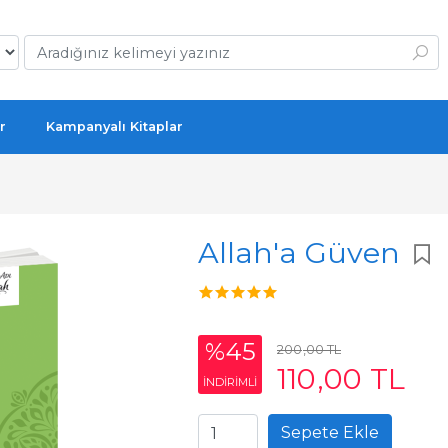
r
Kampanyalı Kitaplar
Allah'a Güven
%45
200
,00
TL
110
,00
TL
INDIRIMLI
Sepete Ekle