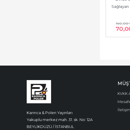
Sağlayan 
140
,00
70
,0
MÜŞT
KVKK A
Mesafe
İletişi
Karınca & Polen Yayınları
Yakuplu merkez mah. 31. sk. No: 12A
BEYLİKDÜZÜ / İSTANBUL