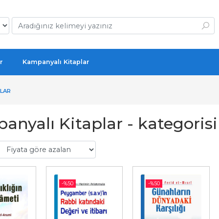
r
Kampanyalı Kitaplar
PLAR
nyalı Kitaplar - kategoris
-%
50
-%
50