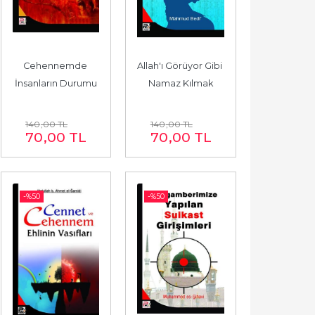
Cehennemde 
Allah'ı Görüyor Gibi 
İnsanların Durumu
Namaz Kılmak
140
,00
TL
140
,00
TL
70
,00
TL
70
,00
TL
-%
50
-%
50