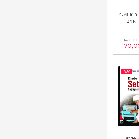
Yuvaların Is
40 Na
140
,00
70
,0
-%
50
Dinde S