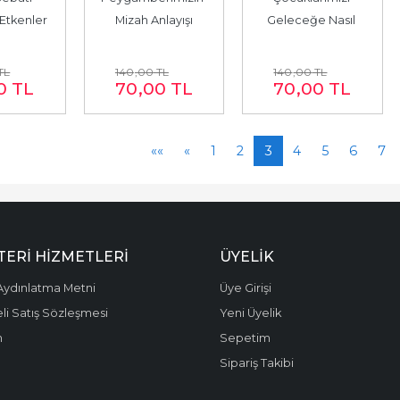
Etkenler
Mizah Anlayışı
Geleceğe Nasıl 
Hazırlamalıyız?
TL
140
,00
TL
140
,00
TL
0
TL
70
,00
TL
70
,00
TL
««
«
1
2
3
4
5
6
7
ERI HIZMETLERI
ÜYELIK
ydınlatma Metni
Üye Girişi
li Satış Sözleşmesi
Yeni Üyelik
m
Sepetim
Sipariş Takibi