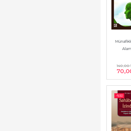
Münafıklı
Alam
140
,00
70
,0
-%
50