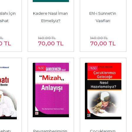
lahı İçin 
Kadere Nasıl İman 
Ehl-i Sünnet'in 
sihat
Etmeliyiz?
Vasıfları
TL
140
,00
TL
140
,00
TL
0
TL
70
,00
TL
70
,00
TL
-%
50
-%
50
ebatı 
Peygamberimizin 
Çocuklarımızı 