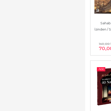
Sahabe
İzinden / 
Altın Nesi
Etke
140
,00
70
,0
-%
50