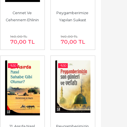
Cennet Ve 
Peygamberimize 
Cehennem Ehlinin 
Yapılan Suikast 
Vasıfları
Girişimleri
140
,00
TL
140
,00
TL
70
,00
TL
70
,00
TL
-%
50
-%
50
21. Asırda Nasıl 
Peygamberimizin 