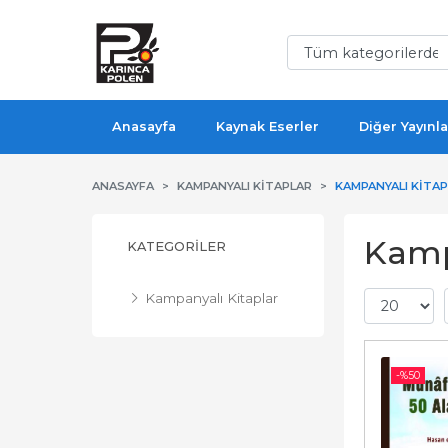
Anasayfa
Kaynak Eserler
Diğer Yayınla
ANASAYFA
KAMPANYALI KITAPLAR
KAMPANYALI KITA
Kampa
KATEGORILER
Kampanyalı Kitaplar
-%
50