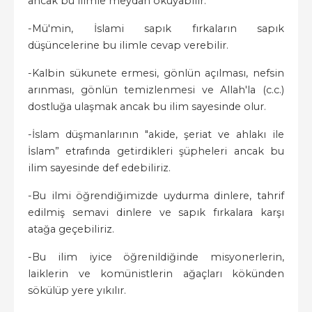
ancak bu ilimle meydan okuyabilir.
-Mü'min, İslami sapık fırkaların sapık
düşüncelerine bu ilimle cevap verebilir.
-Kalbin sükunete ermesi, gönlün açılması, nefsin
arınması, gönlün temizlenmesi ve Allah'la (c.c.)
dostluğa ulaşmak ancak bu ilim sayesinde olur.
-İslam düşmanlarının "akide, şeriat ve ahlakı ile
İslam” etrafında getirdikleri şüpheleri ancak bu
ilim sayesinde def edebiliriz.
-Bu ilmi öğrendiğimizde uydurma dinlere, tahrif
edilmiş semavi dinlere ve sapık fırkalara karşı
atağa geçebiliriz.
-Bu ilim iyice öğrenildiğinde misyonerlerin,
laiklerin ve komünistlerin ağaçları kökünden
sökülüp yere yıkılır.