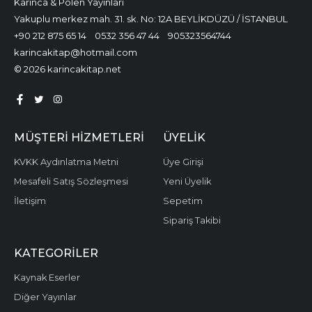
Karınca & Polen Yayınları
Yakuplu merkez mah. 31. sk. No: 12A BEYLİKDÜZÜ / İSTANBUL
+90 212 875 65 14
0532 356 47 44
905323564744
karincakitap@hotmail.com
© 2026 karincakitap.net
MÜŞTERI HIZMETLERI
ÜYELIK
KVKK Aydınlatma Metni
Üye Girişi
Mesafeli Satış Sözleşmesi
Yeni Üyelik
İletişim
Sepetim
Sipariş Takibi
KATEGORILER
Kaynak Eserler
Diğer Yayınlar