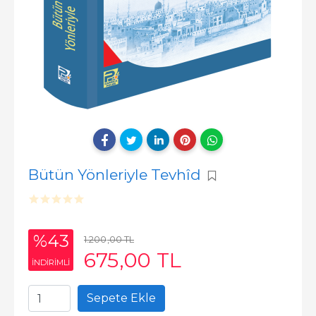
Bütün Yönleriyle Tevhîd
%43
1.200
,00
TL
675
,00
TL
INDIRIMLI
Sepete Ekle