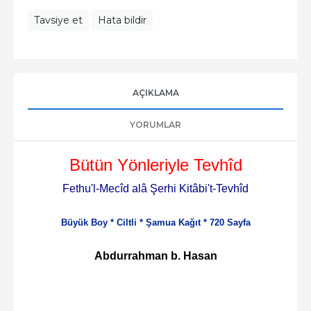
Tavsiye et
Hata bildir
AÇIKLAMA
YORUMLAR
Bütün Yönleriyle Tevhîd
Fethu'l-Mecîd alâ Şerhi Kitâbi't-Tevhîd
Büyük Boy
*
Ciltli
*
Şamua Kağıt
*
720 Sayfa
Abdurrahman b. Hasan