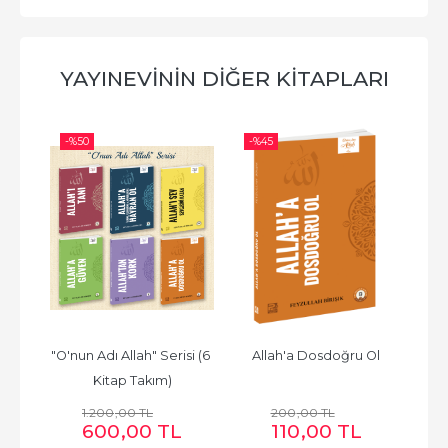
YAYINEVININ DIĞER KITAPLARI
-%
50
-%
45
-%
f
"O'nun Adı Allah" Serisi (6 
Allah'a Dosdoğru Ol
Kitap Takım)
1.200
,00
TL
200
,00
TL
600
,00
TL
110
,00
TL