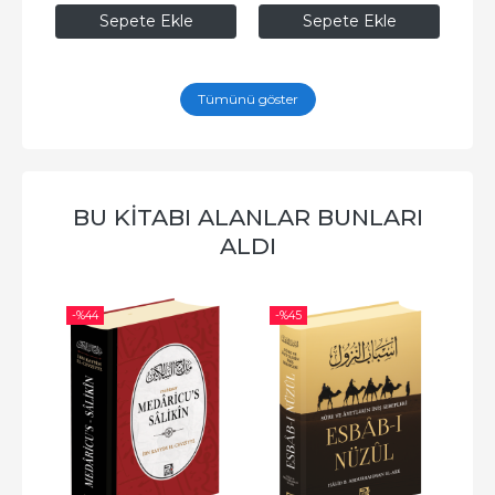
Sepete Ekle
Sepete Ekle
Tümünü göster
BU KITABI ALANLAR BUNLARI
ALDI
-%
44
-%
45
-%