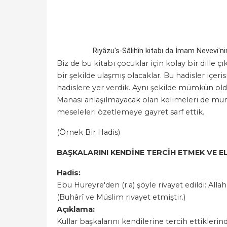
Riyâzu's-Sâlihîn kitabı da İmam Nevevi'nin 
Biz de bu kitabı çocuklar için kolay bir dille ç
bir şekilde ulaşmış olacaklar. Bu hadisler içeri
hadislere yer verdik. Aynı şekilde mümkün old
Manası anlaşılmayacak olan kelimeleri de mümkü
meseleleri özetlemeye gayret sarf ettik.
(Örnek Bir Hadis)
BAŞKALARINI KENDİNE TERCİH ETMEK VE E
Hadis:
Ebu Hureyre'den (r.a) şöyle rivayet edildi: Allah
(Buhârî ve Müslim rivayet etmiştir.)
Açıklama:
Kullar başkalarını kendilerine tercih ettiklerin