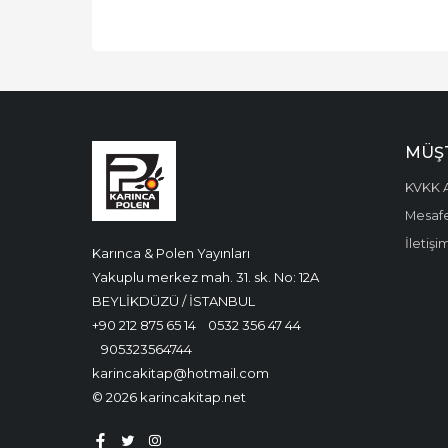
MÜŞT
KVKK A
Mesafe
İletişi
Karınca & Polen Yayınları
Yakuplu merkez mah. 31. sk. No: 12A
BEYLİKDÜZÜ / İSTANBUL
+90 212 875 65 14
0532 356 47 44
905323564744
karincakitap@hotmail.com
© 2026 karincakitap.net