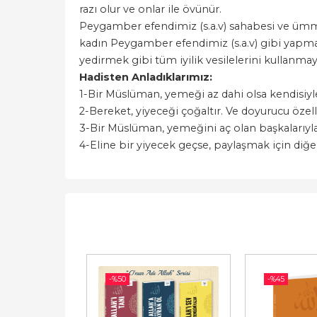
razı olur ve onlar ile övünür.
Peygamber efendimiz (s.a.v) sahabesi ve ümm
kadın Peygamber efendimiz (s.a.v) gibi yapmalı
yedirmek gibi tüm iyilik vesilelerini kullanmaya
Hadisten Anladıklarımız:
1-
Bir Müslüman, yemeği az dahi olsa kendisiyle
2-
Bereket, yiyeceği çoğaltır. Ve doyurucu özelli
3-
Bir Müslüman, yemeğini aç olan başkalarıyla 
4-
Eline bir yiyecek geçse, paylaşmak için diğer
-%
50
-%
45