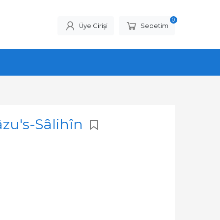
0
Üye Girişi
Sepetim
âzu's-Sâlihîn