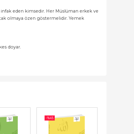
 infak eden kimsedir. Her Müslüman erkek ve
 ortak olmaya özen göstermelidir. Yemek
rkes doyar.
-%
45
-%
45