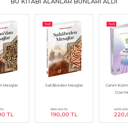
BU KITABI ALANLAR BUNLARI ALDI
-%
45
-%
45
n Mesajlar
Sahâbeden Mesajlar
Canım Kızım 
Özel Mis
TL
350
,00
TL
400
,00
00
TL
190
,00
TL
220
,