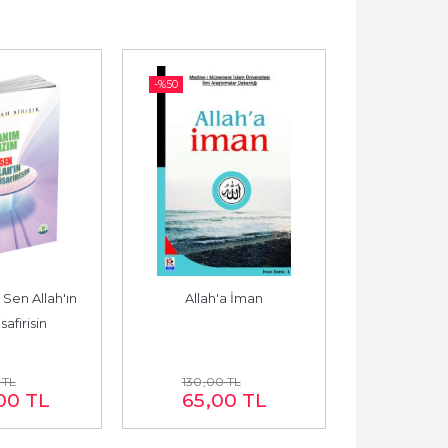
-%
50
-%
50
Sen Allah'ın 
Allah'a İman
Çocuklar İçin
afirisin
TL
130
,00
TL
140
,00
00
TL
65
,00
TL
70
,