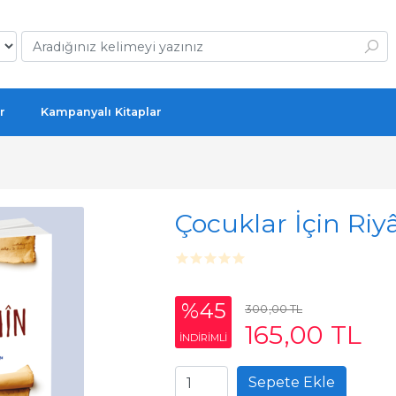
r
Kampanyalı Kitaplar
Çocuklar İçin Riy
%45
300
,00
TL
165
,00
TL
INDIRIMLI
Sepete Ekle