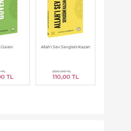
a Güven
Allah'ı Sev Sevgisini Kazan
Allah'a 
0
TL
200
,00
TL
200
,0
00
TL
110
,00
TL
110
,