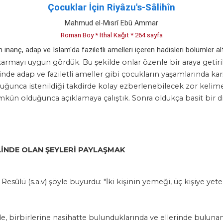
Çocuklar İçin Riyâzu's-Sâlihîn
Mahmud el-Mısrî Ebû Ammar
Roman Boy * İthal Kağıt * 264 sayfa
inanç, adap ve İslam'da faziletli amelleri içeren hadisleri bölümler altın
ıkarmayı uygun gördük. Bu şekilde onlar özenle bir araya getiril
sinde adap ve faziletli ameller gibi çocukların yaşamlarında karş
uğunca istenildiği takdirde kolay ezberlenebilecek zor kelime
n olduğunca açıklamaya çalıştık. Sonra oldukça basit bir dill
LİNDE OLAN ŞEYLERİ PAYLAŞMAK
 Resûlü (s.a.v) şöyle buyurdu: "İki kişinin yemeği, üç kişiye yet
de, birbirlerine nasihatte bulunduklarında ve ellerinde bulunan 