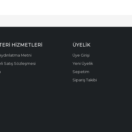
ERI HIZMETLERI
ÜYELIK
ydınlatma Metni
Üye Girişi
li Satış Sözleşmesi
Yeni Üyelik
m
Sepetim
Sipariş Takibi