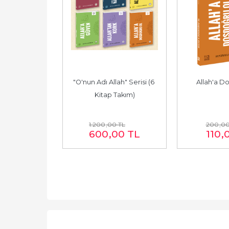
 Tasavvuf
"O'nun Adı Allah" Serisi (6 
Allah'a D
Kitap Takım)
0
TL
1.200
,00
TL
200
,0
00
TL
600
,00
TL
110
,