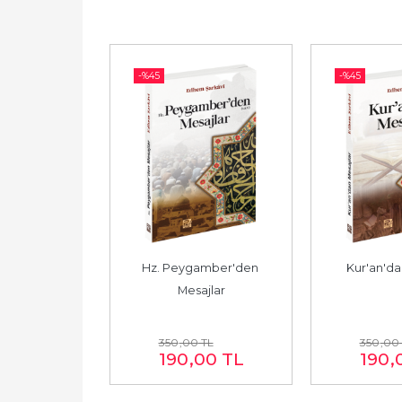
-%
45
-%
45
n Güzel Dinî 
Hz. Peygamber'den 
Kur'an'da
yeler
Mesajlar
TL
350
,00
TL
350
,00
00
TL
190
,00
TL
190
,