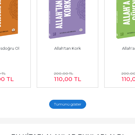
osdoğru Ol
Allah'tan Kork
Allah'
0
TL
200
,00
TL
200
,0
00
TL
110
,00
TL
110
,
Tümünü göster