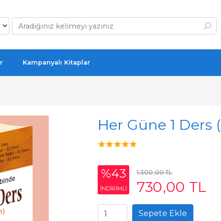
r
Kampanyalı Kitaplar
Her Güne 1 Ders (
%43
1.300
,00
TL
730
,00
TL
INDIRIMLI
Sepete Ekle