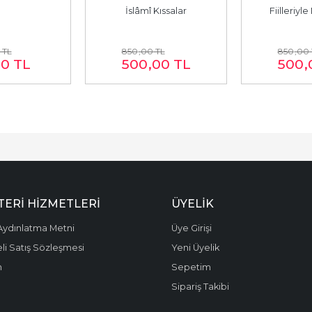
İslâmî Kıssalar
Fiilleriyle
TL
850
,00
TL
850
,00
00
TL
500
,00
TL
500
,
ERI HIZMETLERI
ÜYELIK
ydınlatma Metni
Üye Girişi
li Satış Sözleşmesi
Yeni Üyelik
m
Sepetim
Sipariş Takibi