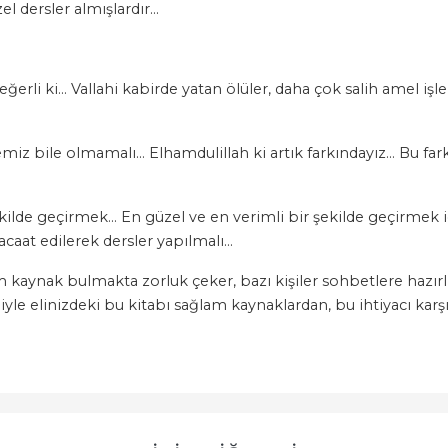
l dersler almışlardır…
erli ki… Vallahi kabirde yatan ölüler, daha çok salih amel iş
 bile olmamalı… Elhamdulillah ki artık farkındayız… Bu farkında
ekilde geçirmek… En güzel ve en verimli bir şekilde geçirmek 
caat edilerek dersler yapılmalı…
 kaynak bulmakta zorluk çeker, bazı kişiler sohbetlere hazırlı
yle elinizdeki bu kitabı sağlam kaynaklardan, bu ihtiyacı karşı