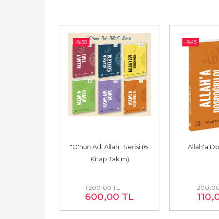
-%
50
-%
45
 Tasavvuf
"O'nun Adı Allah" Serisi (6 
Allah'a D
Kitap Takım)
0
TL
1.200
,00
TL
200
,0
00
TL
600
,00
TL
110
,