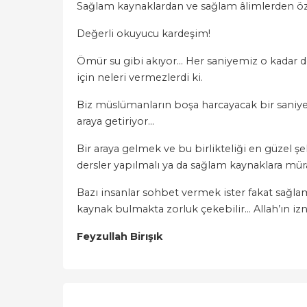
Sağlam kaynaklardan ve sağlam âlimlerden öze
Değerli okuyucu kardeşim!
Ömür su gibi akıyor… Her saniyemiz o kadar değ
için neleri vermezlerdi ki.
Biz müslümanların boşa harcayacak bir saniyemiz
araya getiriyor…
Bir araya gelmek ve bu birlikteliği en güzel ş
dersler yapılmalı ya da sağlam kaynaklara müra
Bazı insanlar sohbet vermek ister fakat sağlam
kaynak bulmakta zorluk çekebilir… Allah’ın izni
Feyzullah Bir
ışı
k