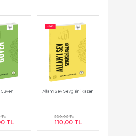
-%
45
-%
45
a Güven
Allah'ı Sev Sevgisini Kazan
Allah'a 
0
TL
200
,00
TL
200
,0
00
TL
110
,00
TL
110
,