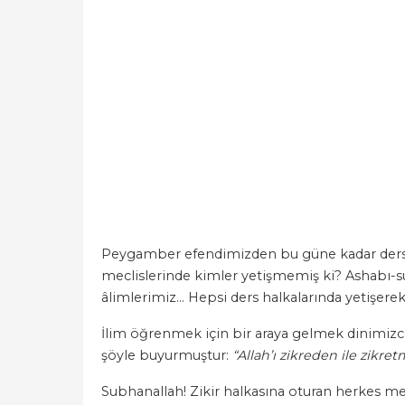
Peygamber efendimizden bu güne kadar ders hal
meclislerinde kimler yetişmemiş ki? Ashabı-s
âlimlerimiz… Hepsi ders halkalarında yetişerek 
İlim öğrenmek için bir araya gelmek dinimizce 
şöyle buyurmuştur:
“Allah’
ı
zikreden ile zikret
Subhanallah! Zikir halkasına oturan herkes mele