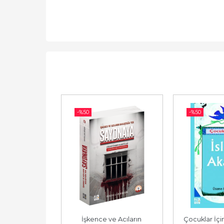
-%
50
-%
50
lar (2 kitap 
İşkence ve Acıların 
Çocuklar İçin