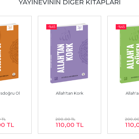
YAYINEVININ DIĞER KITAPLARI
-%
45
-%
45
osdoğru Ol
Allah'tan Kork
Allah'
0
TL
200
,00
TL
200
,0
00
TL
110
,00
TL
110
,