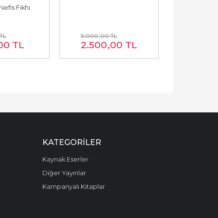
 Nefis Fıkhı
TL
5.000
,00
TL
3.250
,00
00
TL
2.500
,00
TL
1.625
KATEGORILER
Kaynak Eserler
Diğer Yayınlar
Kampanyalı Kitaplar