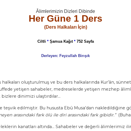
Âlimlerimizin Dizleri Dibinde
Her Güne 1 Ders
(Ders Halkaları İçin)
Ciltli
*
Şamua Kağıt
*
752 Sayfa
Derleyen: Feyzullah Birışık
kaları oluşturulmuş ve bu ders halkalarında Kur’ân, sünnet, f
uffede yetişen sahabeler, medreselerde yetişen mezhep âlimle
bizlere dinimizi ulaştırdılar…
teşvik edilmiştir. Bu hususta Ebû Musa’dan nakledildiğine göre
meyen aras
ı
ndaki fark ölü ile diri aras
ı
ndaki fark gibidir.
”
(Buhar
klerin kanatları altında… Sahabeler ve değerli âlimlerimiz ili