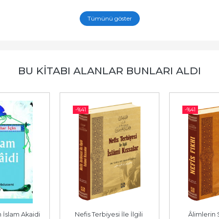
Tümünü göster
BU KITABI ALANLAR BUNLARI ALDI
-%
41
-%
41
 İslam Akaidi
Nefis Terbiyesi İle İlgili 
Âlimlerin 