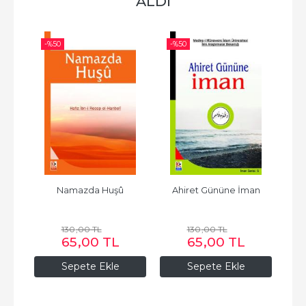
ALDI
-%
50
-%
50
-%
 
Namazda Huşû
Ahiret Gününe İman
130
,00
TL
130
,00
TL
65
,00
TL
65
,00
TL
Sepete Ekle
Sepete Ekle