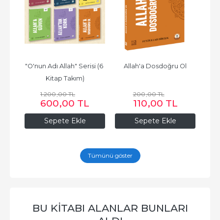
f
"O'nun Adı Allah" Serisi (6 
Allah'a Dosdoğru Ol
Kitap Takım)
1.200
,00
TL
200
,00
TL
600
,00
TL
110
,00
TL
Sepete Ekle
Sepete Ekle
Tümünü göster
BU KITABI ALANLAR BUNLARI