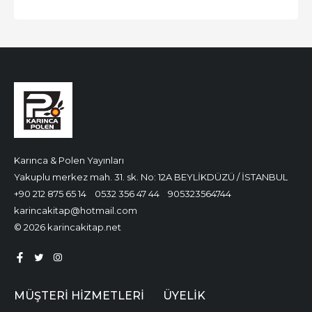
Karınca & Polen Yayınları
Yakuplu merkez mah. 31. sk. No: 12A BEYLİKDÜZÜ / İSTANBUL
+90 212 875 65 14
0532 356 47 44
905323564744
karincakitap@hotmail.com
© 2026 karincakitap.net
MÜŞTERI HIZMETLERI
ÜYELIK