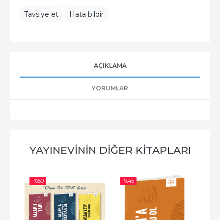
Tavsiye et
Hata bildir
AÇIKLAMA
YORUMLAR
YAYINEVININ DIĞER KITAPLARI
-%
50
-%
45
-%