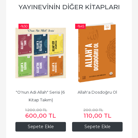
YAYINEVININ DIĞER KITAPLARI
-%
50
-%
45
-%
f
"O'nun Adı Allah" Serisi (6 
Allah'a Dosdoğru Ol
Kitap Takım)
1.200
,00
TL
200
,00
TL
600
,00
TL
110
,00
TL
Sepete Ekle
Sepete Ekle