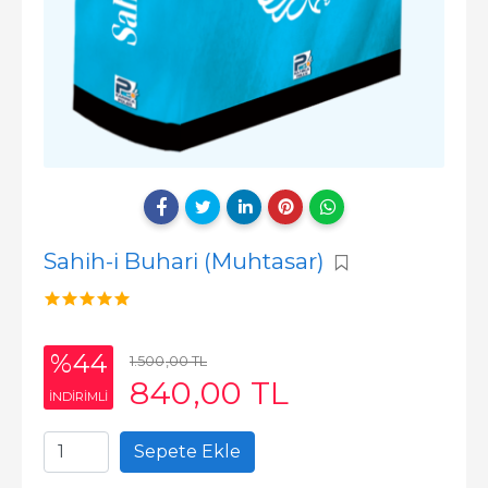
Sahih-i Buhari (Muhtasar)
%44
1.500
,00
TL
840
,00
TL
INDIRIMLI
Sepete Ekle