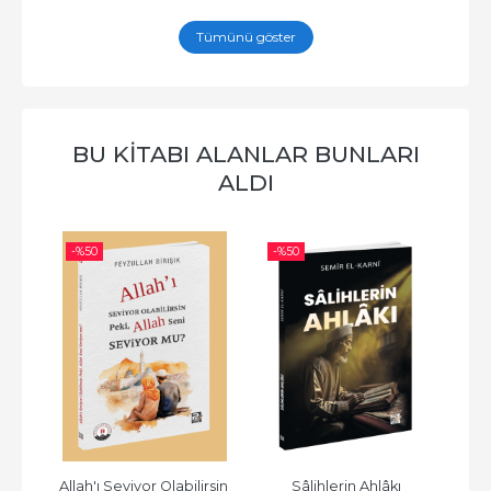
Tümünü göster
BU KITABI ALANLAR BUNLARI
ALDI
-%
50
-%
50
-%
k
Allah'ı Seviyor Olabilirsin 
Sâlihlerin Ahlâkı
Bu