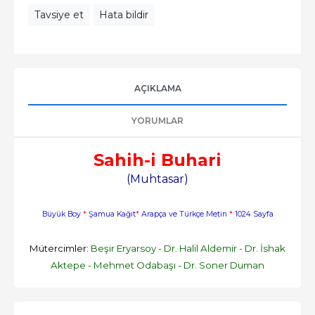
Tavsiye et
Hata bildir
AÇIKLAMA
YORUMLAR
Sahih-i Buhari
(Muhtasar)
Büyük Boy
*
Şamua Kağıt
*
Arapça ve Türkçe Metin
*
1024 Sayfa
Mütercimler:
Beşir Eryarsoy - Dr. Halil Aldemir - Dr. İshak
Aktepe - Mehmet Odabaşı - Dr. Soner Duman