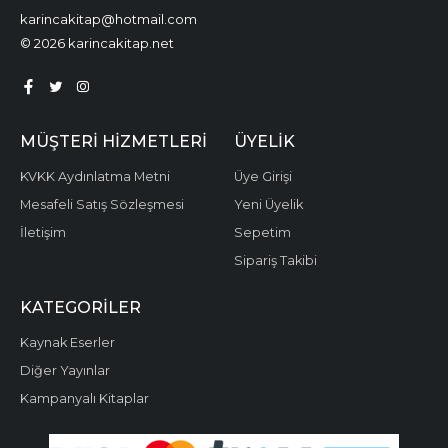
karincakitap@hotmail.com
© 2026 karincakitap.net
MÜŞTERI HIZMETLERI
ÜYELIK
KVKK Aydınlatma Metni
Üye Girişi
Mesafeli Satış Sözleşmesi
Yeni Üyelik
İletişim
Sepetim
Sipariş Takibi
KATEGORILER
Kaynak Eserler
Diğer Yayınlar
Kampanyalı Kitaplar